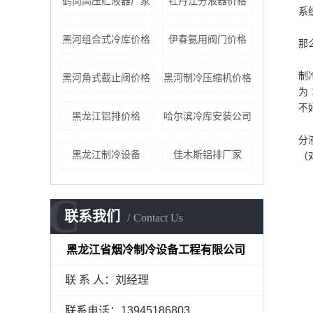
鹤岗高压贮液器厂家
牡丹江分液器价格
系
黑河组合式冷库价格
伊春氨用阀门价格
那
制
黑河角式截止阀价格
黑河制冷压缩机价格
为
不
黑龙江铝排价格
哈尔滨冷库安装公司
分
黑龙江制冷设备
佳木斯铝排厂家
（
C
联系我们
Contact Us
黑龙江省烟冷制冷设备工程有限公司
联 系 人：刘经理
联系电话：13945186803