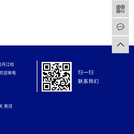
牡丹江哈
 欢迎来电
庆
黑河