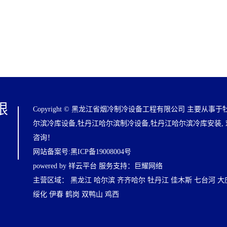
限
Copyright © 黑龙江省烟冷制冷设备工程有限公司 主要从事于
尔滨冷库设备
,
牡丹江哈尔滨制冷设备
,
牡丹江哈尔滨冷库安装
,
咨询！
网站备案号:
黑ICP备19008004号
powered by 祥云平台
服务支持：
巨耀网络
主营区域：
黑龙江
哈尔滨
齐齐哈尔
牡丹江
佳木斯
七台河
大
绥化
伊春
鹤岗
双鸭山
鸡西